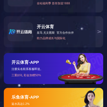
【概要描述】
2025年8月20日至24日，开云(中国)Kaiyun·官
方网站-kaiyun.com 有限公司董事长、党委书记杜刚率队赴越
南开展商务交流与市场调研，集团副总经理马明春参加调研。
作为开云(中国)Kaiyun·官方网站-kaiyun.com 在越南市场的核
心战略伙伴，和发集团是越南钢铁行业的领军企业。8 月 21
日至 22 日，杜刚董事长一行受邀到访和发集团，受到和发集
团董事长陈廷龙的热烈欢迎，和发集团董事局成员、项目开发
部、榕橘钢铁公司等相关负责人参与交流。 交流会上，陈廷
龙董事长高度肯定开云(中国)Kaiyun·官方网站-kaiyun.com 的
技术实力与装备质量，希望双方进一步开拓思路，开展更广阔
合作空间。杜刚董事长对和发集团的认可与支持表示感谢，他
表示：双方合作多年来，大峘致力于用专业技术为和发集团产
生价值而服务，这不仅是商业合作，更是中越企业‘互利共
赢’的生动实践。双方达成一致共识，未来将加强协调发展、
深化战略合作，始终以高品质产品和服务满足市场需求。随
后，双方围绕技术创新、项目合作等议题进行了多场深入探
讨。 同时，杜刚董事长亲切慰问了坚守在海外一线的榕橘钢
铁项目部人员，详细了解大家的工作生活条件，鼓励项目部再
接再厉，保质保量保工期，顺利完成项目建设。 下一步，开
云(中国)Kaiyun·官方网站-kaiyun.com 将以此次调研为契机，
深化海外市场投入，以技术创新为驱动、以优质服务为支撑，