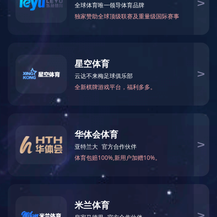

开云(中国)Kaiyun·官方网站-kaiyun.com
走进大峘

企业简介
组织机构
发展历程
荣誉资质
愿景和使命
企业新闻
产品技术

高炉喷煤
开云(中国)Kaiyun·官方网站-kaiyun.com
矿渣微
粉
活性石灰
环保工程
电池级碳酸锂制备工程
溧阳公司

公司概况
联系方式
企业文化
人力资源

人才招聘
资讯分类

