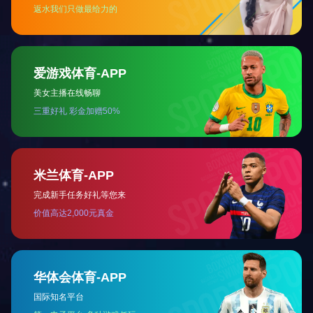
企业家称号、2011年度全国企业优秀党委书记称号。
公司改变了人才匮乏、财产较少、产品单一、市场狭小的
局面，净资产增长6倍、固定资产增长10倍、销售收入增长50
倍之多;
拥有了高炉喷煤、高炉水渣微粉、烧结烟气脱硫、氧化球
团、石灰焙烧(回转窑、氟卡斯窑工艺等)、短流程炼钢等六大
专有技术，市场占有率逐年提高，国际市场拓展卓有成效;
从无到有，获得了工程设计、工程总承包、施工总承包等
两项资质;公司工程技术人员参与了《高炉喷吹烟煤系统防爆
安全规程》和《粉尘爆炸危险场所用收尘器防爆导则》的制
订，一项项喜人成果令人振奋。
员工队伍平均年龄32周岁，73%为中共党员，82%为本科
及以上学历，中高级以上职称占员工总数的60%，获各类专利
近40项，多人取得各项技术职业资格，形成了一个人才辈出、
政治素质高、充满活力的队伍;
创造了舒适优美的工作环境，树立了良好的企业形象，员
工的收入水平、福利待遇得到进一步提高。