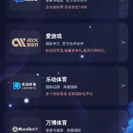
开云(中国)Kaiyun·官方网站-kaiyun.com
/
企业文化
/
成效篇
成效篇
分类：
企业文化
作者：
来源：
发布时间：
2018-01-31 09:54
访问量：
【概要描述】
近十年来，企业发生了巨大的变化，企业影响力
不断扩大。
成效篇