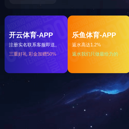
备品配件部
分类：
各部门联系方式
作者：
来源：
发布时间：
2018-01-23 18:35
访问量：
【概要描述】
备品配件部主要为客户提供集团公司承建的高炉
设备的备品配件。 部长：张召春 电话：025-51198703，51198682 传真：
备品配件部
【概要描述】
备品配件部主要为客户提供集团公司承建的高炉
设备的备品配件。 部长：张召春 电话：025-51198703，51198682 传真：
分类：
各部门联系方式
作者：