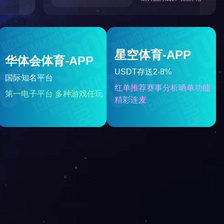
行过程中的备品配件，及公司专有磨煤机、矿渣微粉磨机、非标
行过程中的备品配件，及公司专有磨煤机、矿渣微粉磨机、非标