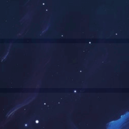
粉
活性石灰
环保工程
电池级碳酸锂制备工程