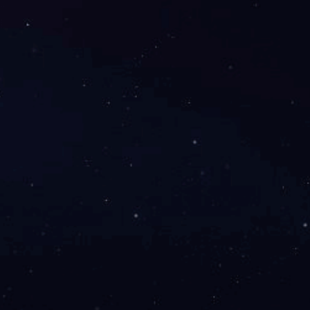
备品配件，及公司专有磨煤机、矿渣微粉磨机、非标设备的备品