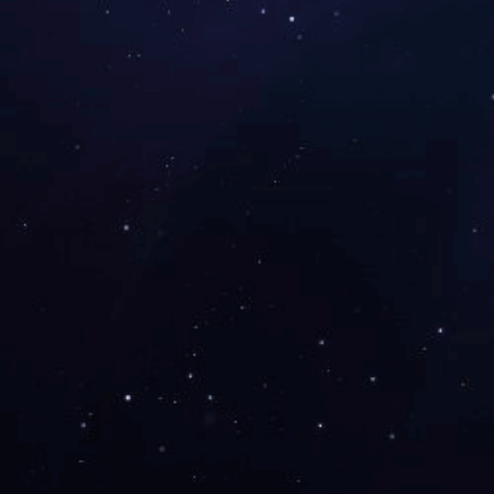
来源：
发布时间：
2018-01-23 18:35
访问量：
详情
备品配件部主要为客户提供集团公司承建的高炉喷煤系统、
配件。
部长：张召春
电话：025-51198703，51198682
传真：02551198800
Email：
zhangzhaochun@carpritec.com
上一个
:
宝武工程部
下一个
:
自动化部
上一个
:
宝武工程部
下一个
:
自动化部
Copyright
开云(中国)Kaiyun·官方网站-kaiyun.com INC. All Rghts Reserved.
电话：
025-51198888
传真：025-51198616 公司邮箱:
mtp@carpritec.com